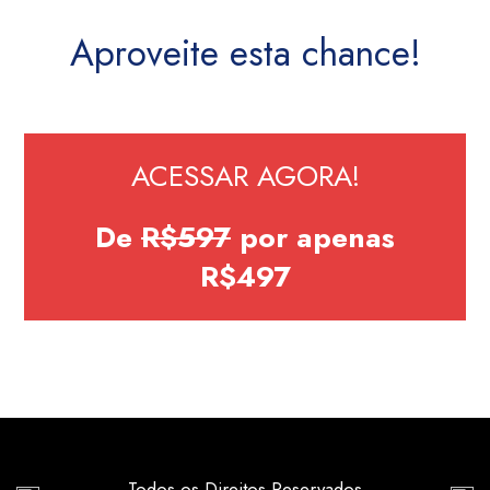
Aproveite esta chance!
ACESSAR AGORA!
De
R$597
por apenas
R$497
Todos os Direitos Reservados